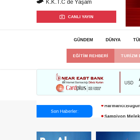
K.K.T.C de Yaşam
CANLI YAYIN
GÜNDEM
DÜNYA
TÜ
EĞİTİM REHBERİ
TURİZM 
Esendağlı:Adıya
Harmancı:Bugün 
Son Haberler:
Şampiyon Melekl