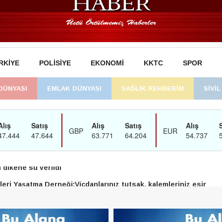
RKIYE
POLISIYE
EKONOMI
KKTC
SPOR
DÜNYASI
EMLAK DÜNYASI
SAĞLIK REHBERİM
SİVİ
man’daki süreç sona erdi, hukuk mücadelesi sürecek
dikene su verildi
eri Yaşatma Derneği:Vicdanlarınız tutsak, kalemleriniz esir