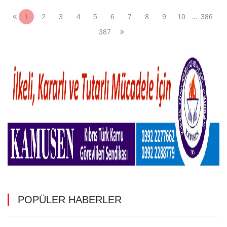
1
2
3
4
5
6
7
8
9
10
...
386
387
POPÜLER HABERLER