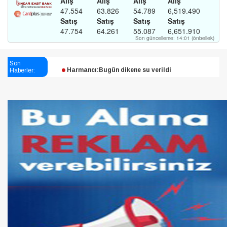
Esendağlı:Adıyaman’daki süreç sona erdi, hukuk
Son
Haberler:
mücadelesi sürecek
Harmancı:Bugün dikene su verildi
Şampiyon Melekleri Yaşatma
Derneği:Vicdanlarınız tutsak, kalemleriniz esir