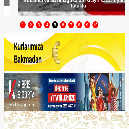
Bostancı ve Gazimağusa’da iki ayrı kaza: 1 yaralı, 1
tutuklu
1
2
3
4
5
6
7
8
9
10