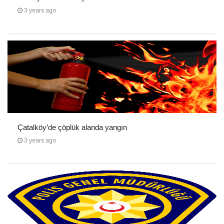
3 years ago
Çatalköy’de çöplük alanda yangın
3 years ago