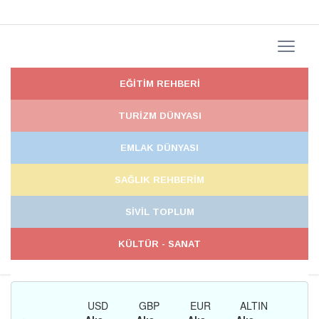
EĞİTİM REHBERİ
TURİZM DÜNYASI
EMLAK DÜNYASI
SAĞLIK REHBERİM
SİVİL TOPLUM
KÜLTÜR - SANAT