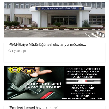
PGM-İtfaiye Müdürlüğü, sel olaylarıyla mücade...
1 year ago
“Emniyet kemeri hayat kurtarır”