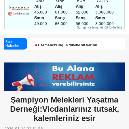
Esendağlı:Adıyaman’daki süreç sona erdi, hukuk
mücadelesi sürecek
Son
Harmancı:Bugün dikene su verildi
Haberler:
Şampiyon Melekleri Yaşatma
Derneği:Vicdanlarınız tutsak, kalemleriniz esir
Şampiyon Melekleri Yaşatma
Derneği:Vicdanlarınız tutsak,
kalemleriniz esir
2026-01-19 22:31:56