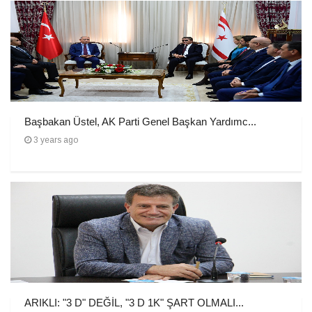
Başbakan Üstel, AK Parti Genel Başkan Yardımc...
3 years ago
ARIKLI: "3 D" DEĞİL, "3 D 1K" ŞART OLMALI...