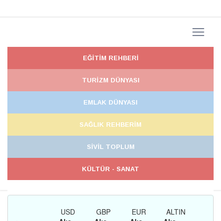
EĞİTİM REHBERİ
TURİZM DÜNYASI
EMLAK DÜNYASI
SAĞLIK REHBERİM
SİVİL TOPLUM
KÜLTÜR - SANAT