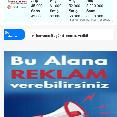
Esendağlı:Adıyaman’daki süreç sona erdi, hukuk
Son
mücadelesi sürecek
Haberler:
Harmancı:Bugün dikene su verildi
Şampiyon Melekleri Yaşatma
Derneği:Vicdanlarınız tutsak, kalemleriniz esir