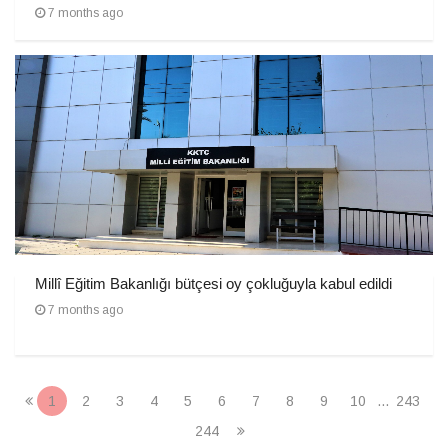
7 months ago
Millî Eğitim Bakanlığı bütçesi oy çokluğuyla kabul edildi
7 months ago
1
2
3
4
5
6
7
8
9
10
...
243
244