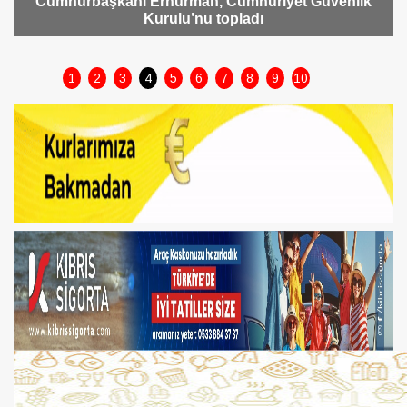
Alioğlu:Cypfruvex milli değerimiz, doğru yönetilmelidir
1
2
3
4
5
6
7
8
9
10