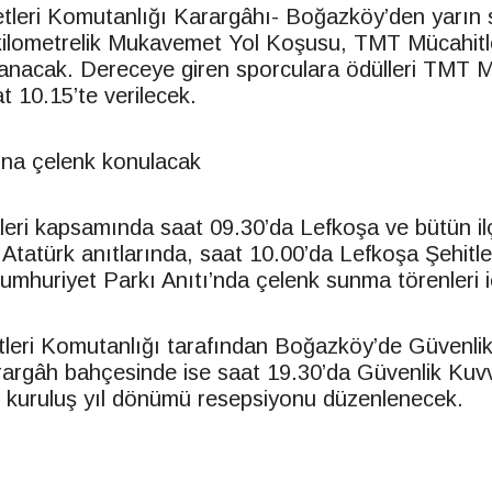
tleri Komutanlığı Karargâhı- Boğazköy’den yarın 
kilometrelik Mukavemet Yol Koşusu, TMT Mücahitl
nacak. Dereceye giren sporculara ödülleri TMT M
t 10.15’te verilecek.
rına çelenk konulacak
kleri kapsamında saat 09.30’da Lefkoşa ve bütün il
Atatürk anıtlarında, saat 10.00’da Lefkoşa Şehitle
umhuriyet Parkı Anıtı’nda çelenk sunma törenleri i
leri Komutanlığı tarafından Boğazköy’de Güvenlik
argâh bahçesinde ise saat 19.30’da Güvenlik Kuvv
 kuruluş yıl dönümü resepsiyonu düzenlenecek.