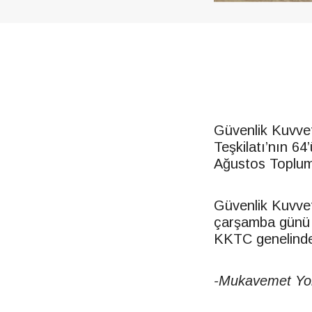
Güvenlik Kuvvet
Teşkilatı’nın 64
Ağustos Toplums
Güvenlik Kuvvet
çarşamba günü b
KKTC
genelindek
-Mukavemet Yo