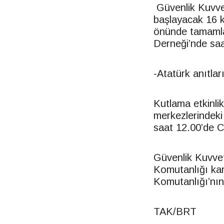
Güvenlik Kuvve
başlayacak 16 
önünde tamamla
Derneği’nde saa
-Atatürk anıtla
Kutlama etkinli
merkezlerindeki 
saat 12.00’de C
Güvenlik Kuvvet
Komutanlığı kar
Komutanlığı’nın
TAK/
BRT