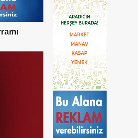
yramı