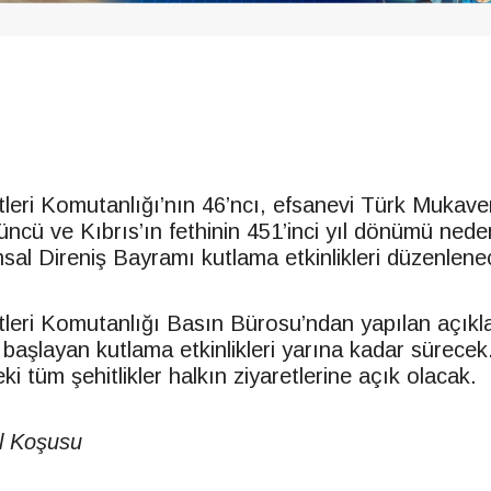
leri Komutanlığı’nın 46’ncı, efsanevi Türk Mukav
’üncü ve Kıbrıs’ın fethinin 451’inci yıl dönümü nede
al Direniş Bayramı kutlama etkinlikleri düzenlene
leri Komutanlığı Basın Bürosu’ndan yapılan açık
aşlayan kutlama etkinlikleri yarına kadar sürece
i tüm şehitlikler halkın ziyaretlerine açık olacak.
l Koşusu