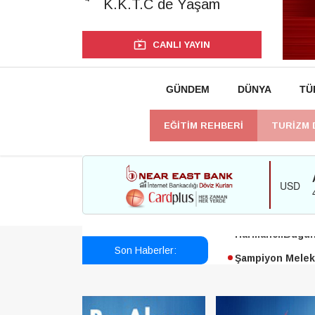
K.K.T.C de Yaşam
CANLI YAYIN
GÜNDEM
DÜNYA
TÜ
EĞİTİM REHBERİ
TURİZM 
Esendağlı:Adıya
Harmancı:Bugün 
Son Haberler:
Şampiyon Melekl