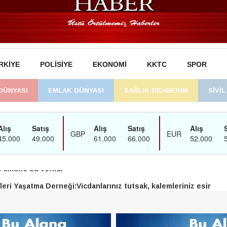
RKIYE
POLISIYE
EKONOMI
KKTC
SPOR
DÜNYASI
EMLAK DÜNYASI
SAĞLIK REHBERİM
SİVİ
man’daki süreç sona erdi, hukuk mücadelesi sürecek
dikene su verildi
eri Yaşatma Derneği:Vicdanlarınız tutsak, kalemleriniz esir