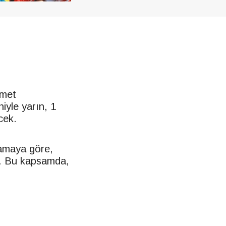
emet
niyle yarın, 1
cek.
lamaya göre,
k. Bu kapsamda,