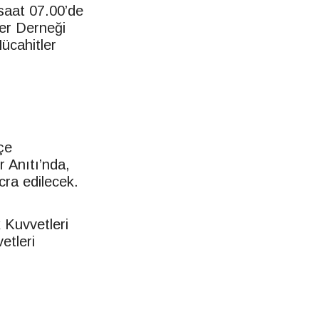
saat 07.00’de
er Derneği
ücahitler
çe
r Anıtı’nda,
cra edilecek.
 Kuvvetleri
etleri