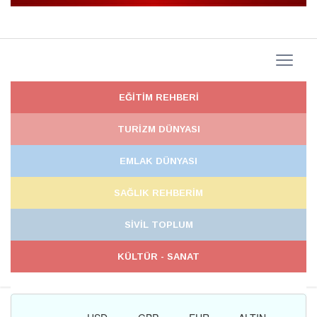
EĞİTİM REHBERİ
TURİZM DÜNYASI
EMLAK DÜNYASI
SAĞLIK REHBERİM
SİVİL TOPLUM
KÜLTÜR - SANAT