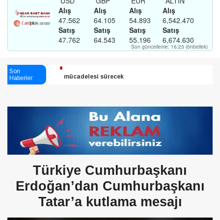
Son
Esendağlı:Adıyaman’daki süreç sona erdi, hukuk
Haberler:
mücadelesi sürecek
Harmancı:Bugün dikene su verildi
Şampiyon Melekleri Yaşatma
Derneği:Vicdanlarınız tutsak, kalemleriniz esir
Türkiye Cumhurbaşkanı
Erdoğan’dan Cumhurbaşkanı
Tatar’a kutlama mesajı