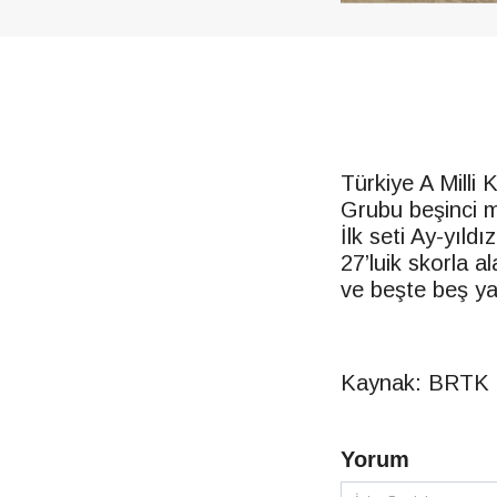
Türkiye A Milli
Grubu beşinci m
İlk seti Ay-yıld
27’luik skorla a
ve beşte beş ya
Kaynak: BRTK
Yorum