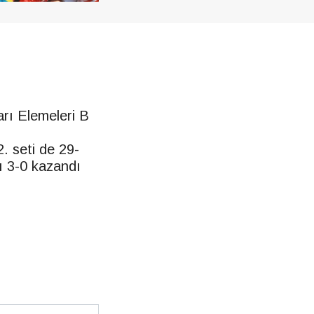
arı Elemeleri B
2. seti de 29-
çı 3-0 kazandı