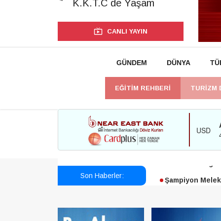
K.K.T.C de Yaşam
CANLI YAYIN
GÜNDEM
DÜNYA
TÜ
EĞİTİM REHBERİ
TURİZM 
Esendağlı:Adıya
Harmancı:Bugün 
Son Haberler:
Şampiyon Melekl