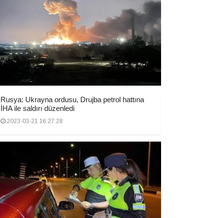
Rusya: Ukrayna ordusu, Drujba petrol hattına
İHA ile saldırı düzenledi
2023-03-21 16:27:28