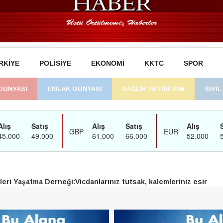
RKIYE
POLISIYE
EKONOMI
KKTC
SPOR
DÜNYASI
EMLAK DÜNYASI
SAĞLIK REHBERİM
SİVİ
man’daki süreç sona erdi, hukuk mücadelesi sürecek
dikene su verildi
eri Yaşatma Derneği:Vicdanlarınız tutsak, kalemleriniz esir