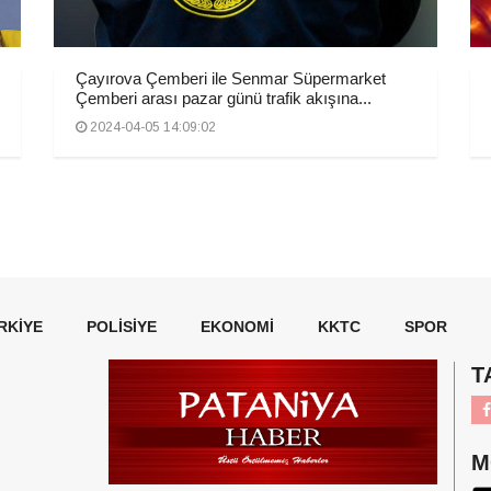
Çayırova Çemberi ile Senmar Süpermarket
Çemberi arası pazar günü trafik akışına...
2024-04-05 14:09:02
RKIYE
POLISIYE
EKONOMI
KKTC
SPOR
T
M