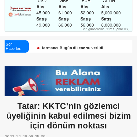
Esendağlı:Adıyaman’daki süreç sona erdi, hukuk
mücadelesi sürecek
Son
Haberler:
Harmancı:Bugün dikene su verildi
Şampiyon Melekleri Yaşatma
Derneği:Vicdanlarınız tutsak, kalemleriniz esir
Tatar: KKTC’nin gözlemci
üyeliğinin kabul edilmesi bizim
için dönüm noktası
2022-12-29 08:25:39