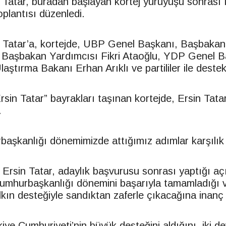
Tatar, buradan başlayan kortej yürüyüşü sonrası
plantısı düzenledi.
Tatar’a, kortejde, UBP Genel Başkanı, Başbakan
 Başbakan Yardımcısı Fikri Ataoğlu, YDP Genel B
aştırma Bakanı Erhan Arıklı ve partililer ile destekçi
in Tatar” bayrakları taşınan kortejde, Ersin Tata
.
başkanlığı dönemimizde attığımız adımlar karşılık
rsin Tatar, adaylık başvurusu sonrası yaptığı açı
Cumhurbaşkanlığı dönemini başarıyla tamamladığı 
ın desteğiyle sandıktan zaferle çıkacağına inanç be
ye Cumhuriyeti’nin büyük desteğini aldığını, iki dev