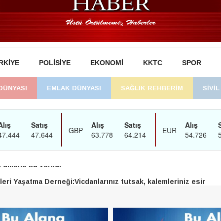
RKIYE
POLISIYE
EKONOMI
KKTC
SPOR
DÜNYASI
EMLAK DÜNYASI
SAĞLIK REHBERİM
SİVİ
man’daki süreç sona erdi, hukuk mücadelesi sürecek
dikene su verildi
eri Yaşatma Derneği:Vicdanlarınız tutsak, kalemleriniz esir