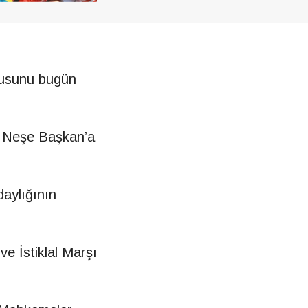
rusunu bugün
i Neşe Başkan’a
daylığının
e İstiklal Marşı