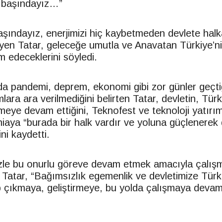
 başındayız…”
şındayız, enerjimizi hiç kaybetmeden devlete hal
iyen Tatar, geleceğe umutla ve Anavatan Türkiye’ni
edeceklerini söyledi.
da pandemi, deprem, ekonomi gibi zor günler geçti
ara ara verilmediğini belirten Tatar, devletin, Türk
meye devam ettiğini, Teknofest ve teknoloji yatırım
miaya “burada bir halk vardır ve yoluna güçlenere
ini kaydetti.
nizle bu onurlu göreve devam etmek amacıyla çalı
 Tatar, “Bağımsızlık egemenlik ve devletimize Türk
p çıkmaya, geliştirmeye, bu yolda çalışmaya deva