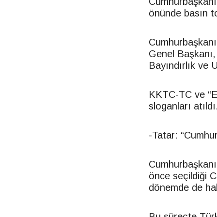
Cumhurbaşkanı 
önünde basın to
Cumhurbaşkanı 
Genel Başkanı,
Bayındırlık ve Ul
KKTC-TC ve “Ers
sloganları atıldı
-Tatar: “Cumhur
Cumhurbaşkanı E
önce seçildiği 
dönemde de halk
Bu süreçte Türki