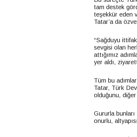
tam destek gör
teşekkür eden ve
Tatar’a da özver
“Sağduyu ittifak
sevgisi olan h
attığımız adımla
yer aldı, ziyare
Tüm bu adımları
Tatar, Türk Devl
olduğunu, diğer d
Gururla bunları
onurlu, altyapıs