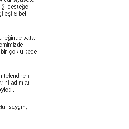
iği desteğe
i eşi Sibel
 yüreğinde vatan
nemimizde
 bir çok ülkede
nitelendiren
arihi adımlar
öyledi.
lü, saygın,