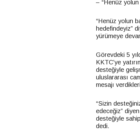
– “Henüz yolun
“Henüz yolun ba
hedefindeyiz” d
yürümeye devam 
Görevdeki 5 yıl
KKTC’ye yatırıml
desteğiyle geliş
uluslararası ca
mesajı verdikler
“Sizin desteği
edeceğiz” diyen
desteğiyle sahi
dedi.