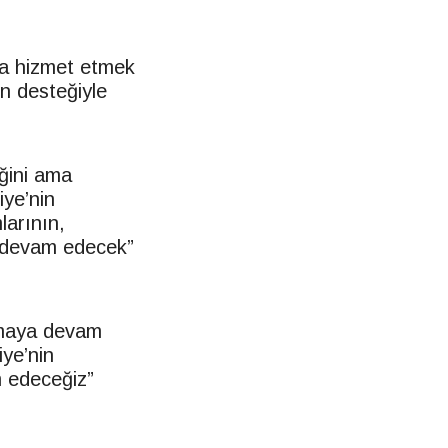
ka hizmet etmek
n desteğiyle
ğini ama
iye’nin
larının,
k devam edecek”
şmaya devam
iye’nin
m edeceğiz”