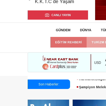
K.K.T.C de Yaşam
CANLI YAYIN
GÜNDEM
DÜNYA
TÜ
EĞİTİM REHBERİ
TURİZM 
Esendağlı:Adıya
Harmancı:Bugün 
Son Haberler:
Şampiyon Melekl