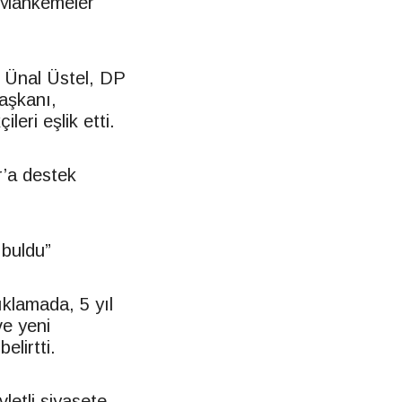
 Mahkemeler
 Ünal Üstel, DP
aşkanı,
leri eşlik etti.
r’a destek
 buldu”
klamada, 5 yıl
ve yeni
lirtti.
letli siyasete