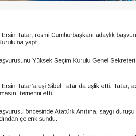
Ersin Tatar, resmi Cumhurbaşkanı adaylık başvu
urulu’na yaptı.
 başvurusunu Yüksek Seçim Kurulu Genel Sekreter
sin Tatar’a eşi Sibel Tatar da eşlik etti. Tatar, a
lmasını temenni etti.
başvurusu öncesinde Atatürk Anıtına, saygı duruşu v
dından çelenk sundu.