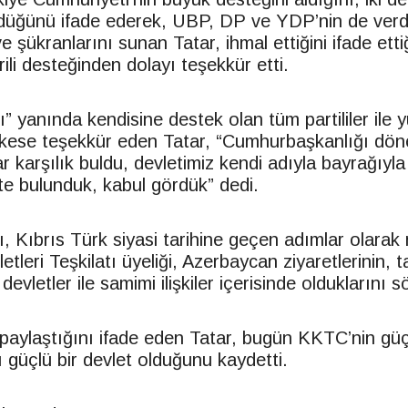
düğünü ifade ederek, UBP, DP ve YDP’nin de verd
 şükranlarını sunan Tatar, ihmal ettiğini ifade ettiğ
ili desteğinden dolayı teşekkür etti.
ı” yanında kendisine destek olan tüm partililer ile
erkese teşekkür eden Tatar, “Cumhurbaşkanlığı dö
r karşılık buldu, devletimiz kendi adıyla bayrağıyla
tte bulunduk, kabul gördük” dedi.
, Kıbrıs Türk siyasi tarihine geçen adımlar olarak 
etleri Teşkilatı üyeliği, Azerbaycan ziyaretlerinin, t
evletler ile samimi ilişkiler içerisinde olduklarını s
 paylaştığını ifade eden Tatar, bugün KKTC’nin güç
ı güçlü bir devlet olduğunu kaydetti.