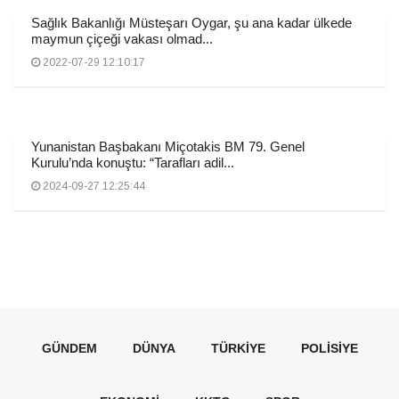
Sağlık Bakanlığı Müsteşarı Oygar, şu ana kadar ülkede
maymun çiçeği vakası olmad...
2022-07-29 12:10:17
Yunanistan Başbakanı Miçotakis BM 79. Genel
Kurulu’nda konuştu: “Tarafları adil...
2024-09-27 12:25:44
GÜNDEM
DÜNYA
TÜRKIYE
POLISIYE