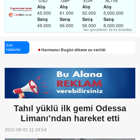
Esendağlı:Adıyaman’daki süreç sona erdi, hukuk
mücadelesi sürecek
Son
Harmancı:Bugün dikene su verildi
Haberler:
Şampiyon Melekleri Yaşatma
Derneği:Vicdanlarınız tutsak, kalemleriniz esir
Tahıl yüklü ilk gemi Odessa
Limanı’ndan hareket etti
2022-08-01 11:19:54