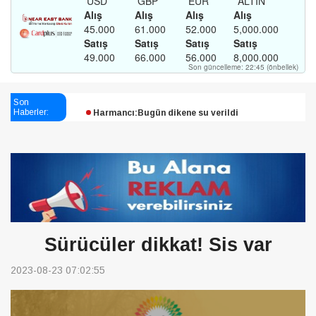
Esendağlı:Adıyaman’daki süreç sona erdi, hukuk
mücadelesi sürecek
Son
Harmancı:Bugün dikene su verildi
Haberler:
Şampiyon Melekleri Yaşatma
Derneği:Vicdanlarınız tutsak, kalemleriniz esir
Sürücüler dikkat! Sis var
2023-08-23 07:02:55