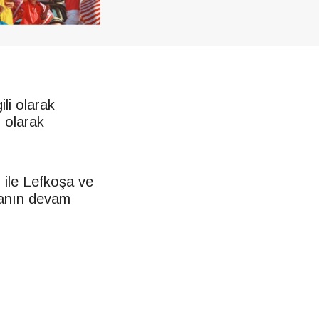
li olarak
 olarak
i ile Lefkoşa ve
manın devam