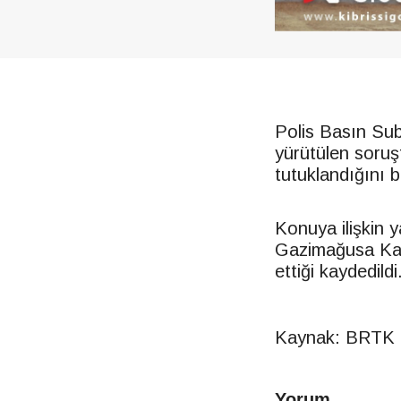
Polis Basın Sub
yürütülen soru
tutuklandığını bi
Konuya ilişkin y
Gazimağusa Kaz
ettiği kaydedildi
Kaynak: BRTK
Yorum