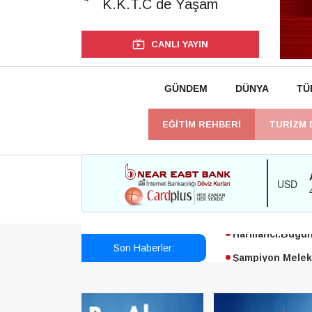
K.K.T.C de Yaşam
CANLI YAYIN
GÜNDEM
DÜNYA
TÜ
EĞİTİM REHBERİ
TURİZM 
Esendağlı:Adıya
Harmancı:Bugün 
Son Haberler:
Şampiyon Melekl