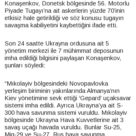
Konaşenkov, Donetsk bölgesinde 56. Motorlu
Piyade Tugayı’na ait askerlerin yüzde 70’inin
etkisiz hale getirildiği ve söz konusu tugayın
savaşma kabiliyetini kaybettiğini ifade etti.
Son 24 saatte Ukrayna ordusuna ait 5
yönetim merkezi ile 7 mühimmat deposunun
imha edildiği bilgisini paylaşan Konaşenkov,
şunları söyledi:
“Mıkolayiv bölgesindeki Novopavlovka
yerleşim biriminin yakınlarında Almanya’nın
Kiev yönetimine sevk ettiği ‘Gepard’ uçaksavar
sistemi imha edildi. Ayrıca Ukrayna’ya ait S-
300 hava savunma sistemi vuruldu. Mıkolayiv
bölgesinde Ukrayna Hava Kuvvetlerine ait 3
savaş uçağı havada vuruldu. Bunlar Su-25,
Mig-29 ve Su-27. Rus hava savunma