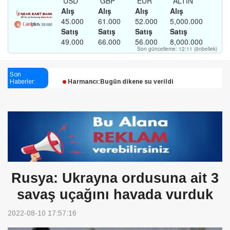
Esendağlı:Adıyaman’daki süreç sona erdi, hukuk
mücadelesi sürecek
Son
Harmancı:Bugün dikene su verildi
Haberler:
Şampiyon Melekleri Yaşatma
Derneği:Vicdanlarınız tutsak, kalemleriniz esir
Rusya: Ukrayna ordusuna ait 3
savaş uçağını havada vurduk
2022-08-10 17:57:16