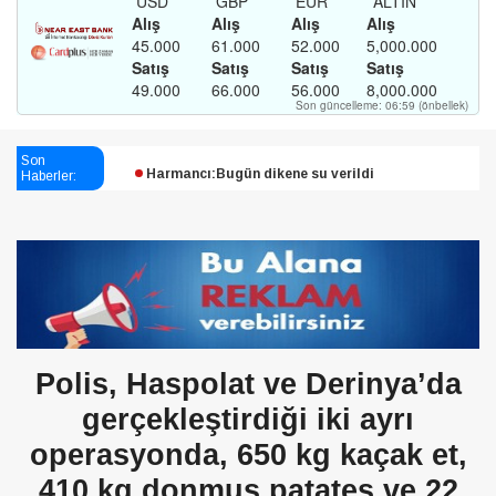
Esendağlı:Adıyaman’daki süreç sona erdi, hukuk
mücadelesi sürecek
Son
Haberler:
Harmancı:Bugün dikene su verildi
Şampiyon Melekleri Yaşatma
Derneği:Vicdanlarınız tutsak, kalemleriniz esir
Polis, Haspolat ve Derinya’da
gerçekleştirdiği iki ayrı
operasyonda, 650 kg kaçak et,
410 kg donmuş patates ve 22