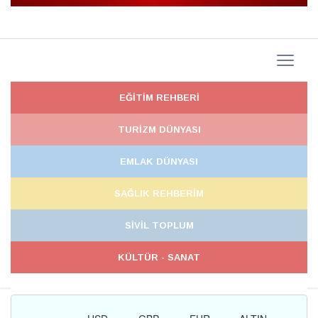
EĞİTİM REHBERİ
TURİZM DÜNYASI
EMLAK DÜNYASI
SAĞLIK REHBERİM
SİVİL TOPLUM
KÜLTÜR - SANAT