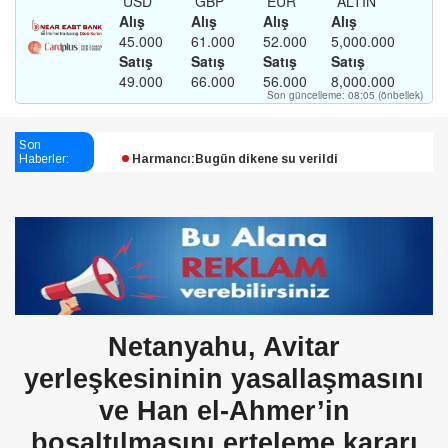
Esendağlı:Adıyaman’daki süreç sona erdi, hukuk
mücadelesi sürecek
Son
Harmancı:Bugün dikene su verildi
Haberler:
Şampiyon Melekleri Yaşatma
Derneği:Vicdanlarınız tutsak, kalemleriniz esir
Netanyahu, Avitar
yerleşkesininin yasallaşmasını
ve Han el-Ahmer’in
boşaltılmasını erteleme kararı