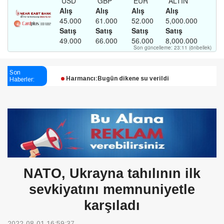
Esendağlı:Adıyaman’daki süreç sona erdi, hukuk
mücadelesi sürecek
Son
Haberler:
Harmancı:Bugün dikene su verildi
Şampiyon Melekleri Yaşatma
Derneği:Vicdanlarınız tutsak, kalemleriniz esir
NATO, Ukrayna tahılının ilk
sevkiyatını memnuniyetle
karşıladı
2022-08-01 16:59:37