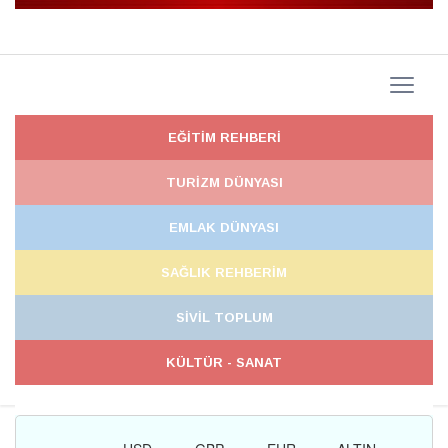
EĞİTİM REHBERİ
TURİZM DÜNYASI
EMLAK DÜNYASI
SAĞLIK REHBERİM
SİVİL TOPLUM
KÜLTÜR - SANAT