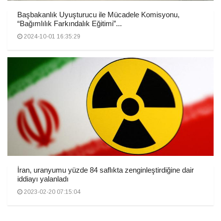
Başbakanlık Uyuşturucu ile Mücadele Komisyonu,
“Bağımlılık Farkındalık Eğitimi”...
2024-10-01 16:35:29
İran, uranyumu yüzde 84 saflıkta zenginleştirdiğine dair
iddiayı yalanladı
2023-02-20 07:15:04