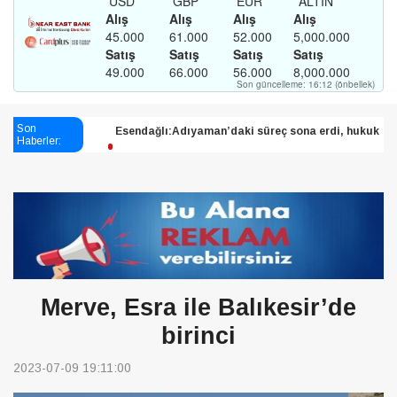
Esendağlı:Adıyaman’daki süreç sona erdi, hukuk
Son
Haberler:
mücadelesi sürecek
Harmancı:Bugün dikene su verildi
Şampiyon Melekleri Yaşatma
Derneği:Vicdanlarınız tutsak, kalemleriniz esir
Merve, Esra ile Balıkesir’de
birinci
2023-07-09 19:11:00