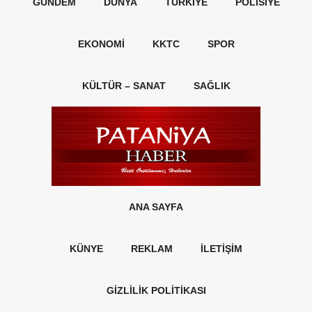
GÜNDEM
DÜNYA
TÜRKIYE
POLISIYE
EKONOMI
KKTC
SPOR
KÜLTÜR – SANAT
SAĞLIK
ANA SAYFA
KÜNYE
REKLAM
İLETİŞİM
GİZLİLİK POLİTİKASI