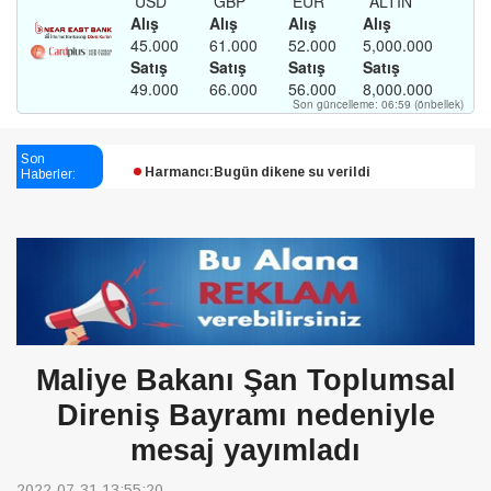
Esendağlı:Adıyaman’daki süreç sona erdi, hukuk
mücadelesi sürecek
Son
Haberler:
Harmancı:Bugün dikene su verildi
Şampiyon Melekleri Yaşatma
Derneği:Vicdanlarınız tutsak, kalemleriniz esir
Maliye Bakanı Şan Toplumsal
Direniş Bayramı nedeniyle
mesaj yayımladı
2022-07-31 13:55:20