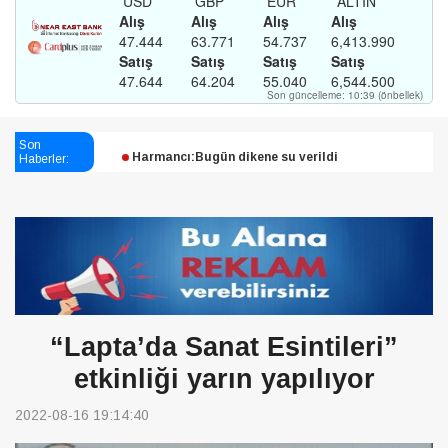
Esendağlı:Adıyaman’daki süreç sona erdi, hukuk
mücadelesi sürecek
Son
Haberler:
Harmancı:Bugün dikene su verildi
Şampiyon Melekleri Yaşatma
Derneği:Vicdanlarınız tutsak, kalemleriniz esir
“Lapta’da Sanat Esintileri”
etkinliği yarın yapılıyor
2022-08-16 19:14:40