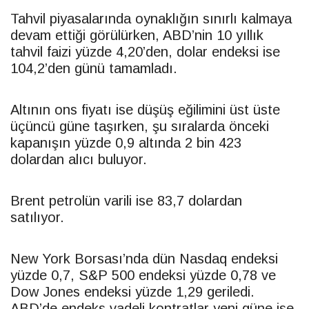
Tahvil piyasalarında oynaklığın sınırlı kalmaya
devam ettiği görülürken, ABD’nin 10 yıllık
tahvil faizi yüzde 4,20’den,
dolar
endeksi ise
104,2’den günü tamamladı.
Altının ons fiyatı ise düşüş eğilimini üst üste
üçüncü güne taşırken, şu sıralarda önceki
kapanışın yüzde 0,9 altında 2 bin 423
dolar
dan alıcı buluyor.
Brent petrolün varili ise 83,7
dolar
dan
satılıyor.
New York Borsası’nda dün Nasdaq endeksi
yüzde 0,7, S&P 500 endeksi yüzde 0,78 ve
Dow Jones endeksi yüzde 1,29 geriledi.
ABD’de endeks vadeli kontratlar yeni güne ise