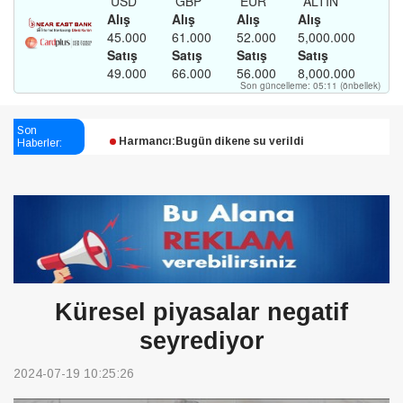
Esendağlı:Adıyaman’daki süreç sona erdi, hukuk
Son
mücadelesi sürecek
Haberler:
Harmancı:Bugün dikene su verildi
Şampiyon Melekleri Yaşatma
Derneği:Vicdanlarınız tutsak, kalemleriniz esir
Küresel piyasalar negatif
seyrediyor
2024-07-19 10:25:26