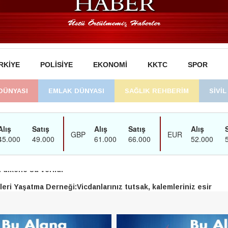
RKIYE
POLISIYE
EKONOMI
KKTC
SPOR
DÜNYASI
EMLAK DÜNYASI
SAĞLIK REHBERİM
SİVİ
man’daki süreç sona erdi, hukuk mücadelesi sürecek
dikene su verildi
eri Yaşatma Derneği:Vicdanlarınız tutsak, kalemleriniz esir