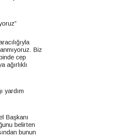
yoruz”
racılığıyla
llanmıyoruz. Biz
ebinde cep
 ağırlıklı
ğı yardım
el Başkanı
ğunu belirten
ısından bunun