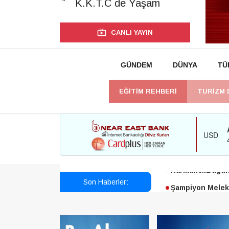
K.K.T.C de Yaşam
CANLI YAYIN
GÜNDEM
DÜNYA
TÜ
EĞİTİM REHBERİ
TURİZM 
Esendağlı:Adıya
Harmancı:Bugün 
Son Haberler:
Şampiyon Melekl