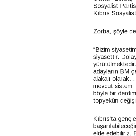
Sosyalist Partis
Kıbrıs Sosyalist
Zorba, şöyle de
“Bizim siyaseti
siyasettir. Dola
yürütülmektedir.
adayların BM çe
alakalı olarak… 
mevcut sistemi 
böyle bir derdi
topyekûn değiş
Kıbrıs’ta gençl
başarılabileceğ
elde edebiliriz.