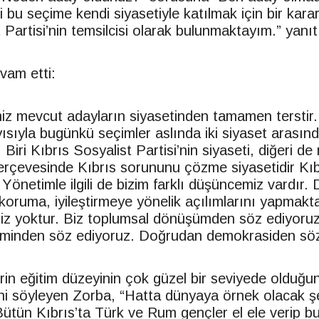
i bu seçime kendi siyasetiyle katılmak için bir kara
 Partisi’nin temsilcisi olarak bulunmaktayım.” yanıtı
vam etti:
miz mevcut adayların siyasetinden tamamen terstir. 
yısıyla bugünkü seçimler aslında iki siyaset arasın
 Biri Kıbrıs Sosyalist Partisi’nin siyaseti, diğeri d
rçevesinde Kıbrıs sorununu çözme siyasetidir Kıbr
Yönetimle ilgili de bizim farklı düşüncemiz vardır. 
koruma, iyileştirmeye yönelik açılımlarını yapmakt
miz yoktur. Biz toplumsal dönüşümden söz ediyoruz
iminden söz ediyoruz. Doğrudan demokrasiden söz
erin eğitim düzeyinin çok güzel bir seviyede olduğ
ini söyleyen Zorba, “Hatta dünyaya örnek olacak şe
 Bütün Kıbrıs’ta Türk ve Rum gençler el ele verip 