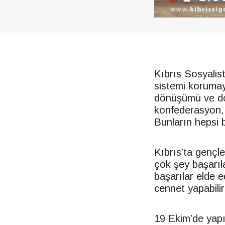
Kıbrıs Sosyali
sistemi korumaya
dönüşümü ve doğ
konfederasyon, i
Bunların hepsi 
Kıbrıs’ta gençl
çok şey başarıl
başarılar elde e
cennet yapabilirl
19 Ekim’de yapı