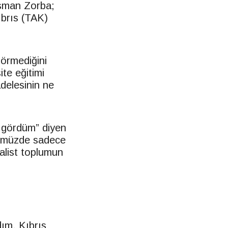
Osman Zorba;
ıbrıs (TAK)
görmediğini
te eğitimi
adelesinin ne
u gördüm” diyen
ünümüzde sadece
alist toplumun
ım. Kıbrıs