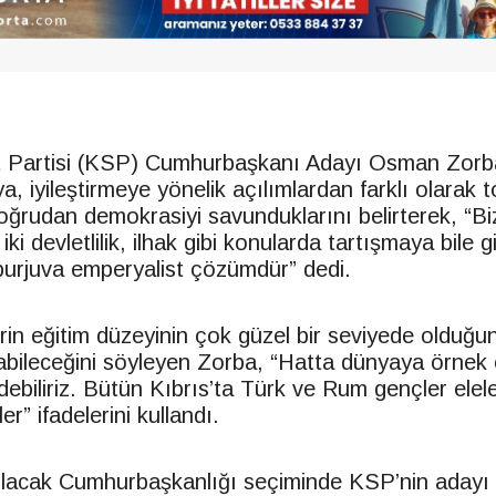
st Partisi (KSP) Cumhurbaşkanı Adayı Osman Zorb
, iyileştirmeye yönelik açılımlardan farklı olarak 
rudan demokrasiyi savunduklarını belirterek, “Bi
ki devletlilik, ilhak gibi konularda tartışmaya bile g
burjuva emperyalist çözümdür” dedi.
erin eğitim düzeyinin çok güzel bir seviyede olduğ
abileceğini söyleyen Zorba, “Hatta dünyaya örnek 
debiliriz. Bütün Kıbrıs’ta Türk ve Rum gençler elel
er” ifadelerini kullandı.
lacak Cumhurbaşkanlığı seçiminde KSP’nin adayı 