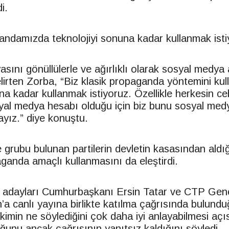
i.
ndamızda teknolojiyi sonuna kadar kullanmak isti
ını gönüllülerle ve ağırlıklı olarak sosyal medya a
belirten Zorba, “Biz klasik propaganda yöntemini ku
una kadar kullanmak istiyoruz. Özellikle herkesin c
yal medya hesabı olduğu için biz bunu sosyal medya
yız.” diye konuştu.
e grubu bulunan partilerin devletin kasasından aldı
aganda amaçlı kullanmasını da eleştirdi.
adayları Cumhurbaşkanı Ersin Tatar ve CTP Gen
a canlı yayına birlikte katılma çağrısında bulundu
 kimin ne söylediğini çok daha iyi anlayabilmesi aç
ğunu ancak çağrısının yanıtsız kaldığını söyledi.