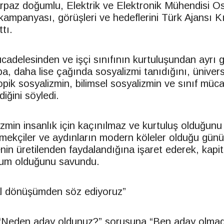
arpaz doğumlu, Elektrik ve Elektronik Mühendisi 
kampanyası, görüşleri ve hedeflerini Türk Ajansı K
tı.
ücadelesinden ve işçi sınıfının kurtuluşundan ayrı 
, daha lise çağında sosyalizmi tanıdığını, üniversi
pik sosyalizmin, bilimsel sosyalizmin ve sınıf müc
iğini söyledi.
lizmin insanlık için kaçınılmaz ve kurtuluş olduğun
 emekçiler ve aydınların modern köleler olduğu g
nin üretilenden faydalandığına işaret ederek, kapit
um olduğunu savundu.
al dönüşümden söz ediyoruz”
Neden aday oldunuz?” sorusuna “Ben aday olmad