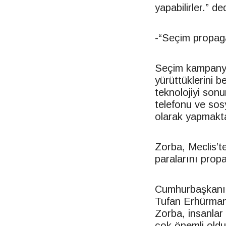
yapabilirler.” ded
-“Seçim propaga
Seçim kampanyas
yürüttüklerini 
teknolojiyi son
telefonu ve sos
olarak yapmakta
Zorba, Meclis’t
paralarını prop
Cumhurbaşkanı 
Tufan Erhürman’
Zorba, insanlar
çok önemli oldu