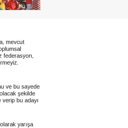
a, mevcut
toplumsal
z federasyon,
irmeyiz.
unu ve bu sayede
olacak şekilde
e verip bu adayı
olarak yarışa