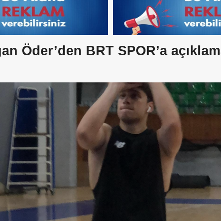
an Öder’den BRT SPOR’a açıklam