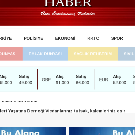
RKIYE
POLISIYE
EKONOMI
KKTC
SPOR
DÜNYASI
EMLAK DÜNYASI
SAĞLIK REHBERİM
SİVİ
man’daki süreç sona erdi, hukuk mücadelesi sürecek
dikene su verildi
eri Yaşatma Derneği:Vicdanlarınız tutsak, kalemleriniz esir