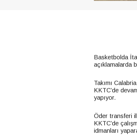
Basketbolda İt
açıklamalarda b
Takımı Calabria
KKTC
’de devam
yapıyor.
Öder transferi 
KKTC
’de çalış
idmanları yapara