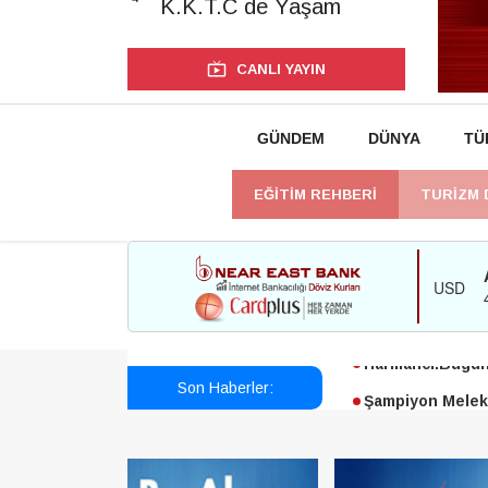
K.K.T.C de Yaşam
CANLI YAYIN
GÜNDEM
DÜNYA
TÜ
EĞİTİM REHBERİ
TURİZM 
Esendağlı:Adıya
Harmancı:Bugün 
Son Haberler:
Şampiyon Melekl