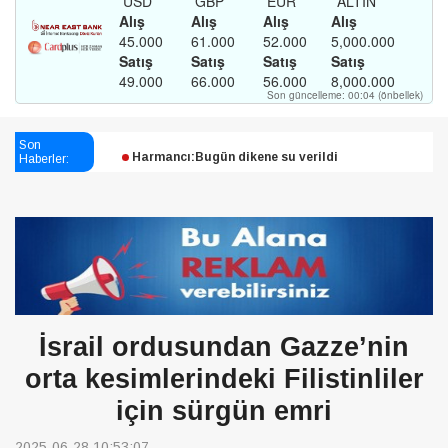
Esendağlı:Adıyaman’daki süreç sona erdi, hukuk
mücadelesi sürecek
Son
Haberler:
Harmancı:Bugün dikene su verildi
Şampiyon Melekleri Yaşatma
Derneği:Vicdanlarınız tutsak, kalemleriniz esir
İsrail ordusundan Gazze’nin
orta kesimlerindeki Filistinliler
için sürgün emri
2025-06-28 10:53:07