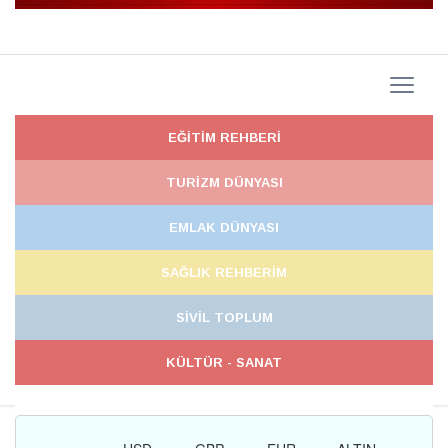
EĞİTİM REHBERİ
TURİZM DÜNYASI
EMLAK DÜNYASI
SAĞLIK REHBERİM
SİVİL TOPLUM
KÜLTÜR - SANAT