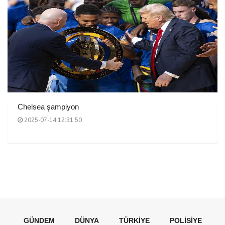
Chelsea şampiyon
2025-07-14 12:31:50
GÜNDEM
DÜNYA
TÜRKIYE
POLISIYE