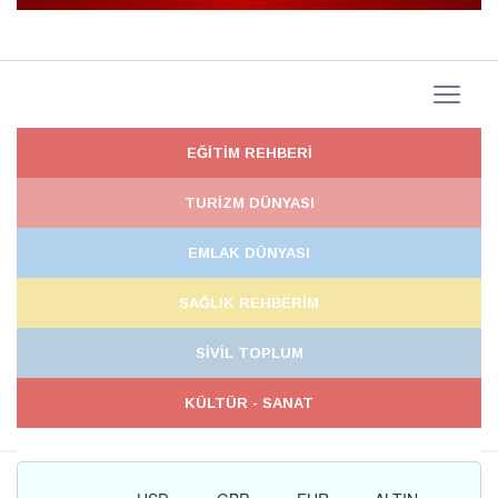
EĞİTİM REHBERİ
TURİZM DÜNYASI
EMLAK DÜNYASI
SAĞLIK REHBERİM
SİVİL TOPLUM
KÜLTÜR - SANAT