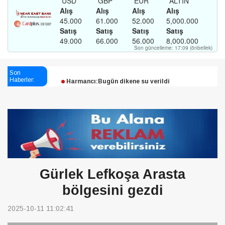
Esendağlı:Adıyaman’daki süreç sona erdi, hukuk
Son
mücadelesi sürecek
Haberler:
Harmancı:Bugün dikene su verildi
Şampiyon Melekleri Yaşatma
Derneği:Vicdanlarınız tutsak, kalemleriniz esir
Gürlek Lefkoşa Arasta
bölgesini gezdi
2025-10-11 11:02:41