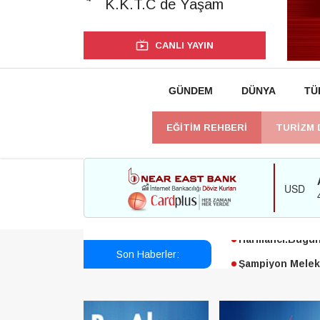
K.K.T.C de Yaşam
CANLI YAYIN
GÜNDEM
DÜNYA
TÜ
EĞİTİM REHBERİ
TURİZM 
Esendağlı:Adıya
Harmancı:Bugün 
Son Haberler:
Şampiyon Melekl