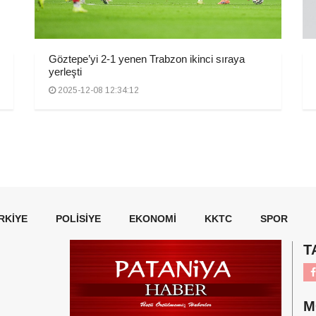
Göztepe’yi 2-1 yenen Trabzon ikinci sıraya
yerleşti
2025-12-08 12:34:12
RKIYE
POLISIYE
EKONOMI
KKTC
SPOR
T
M