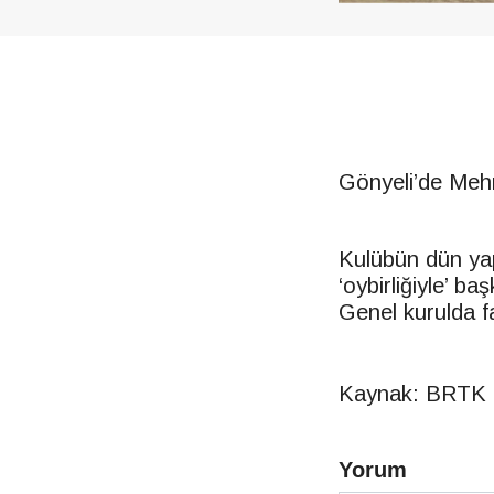
Gönyeli’de Mehm
Kulübün dün yap
‘oybirliğiyle’ ba
Genel kurulda fa
Kaynak: BRTK
Yorum