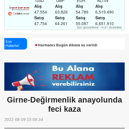
Esendağlı:Adıyaman’daki süreç sona erdi, hukuk
mücadelesi sürecek
Son
Haberler:
Harmancı:Bugün dikene su verildi
Şampiyon Melekleri Yaşatma
Derneği:Vicdanlarınız tutsak, kalemleriniz esir
Girne-Değirmenlik anayolunda
feci kaza
2022-08-09 15:09:34