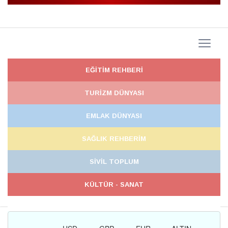
EĞİTİM REHBERİ
TURİZM DÜNYASI
EMLAK DÜNYASI
SAĞLIK REHBERİM
SİVİL TOPLUM
KÜLTÜR - SANAT