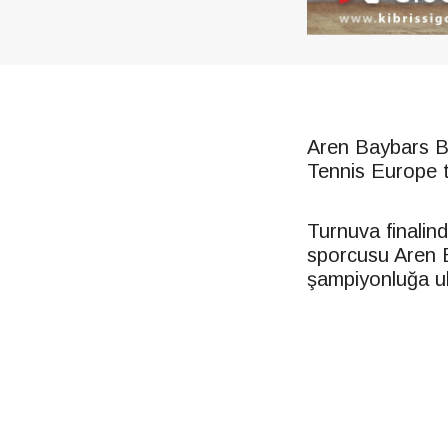
Aren Baybars B
Tennis
Euro
pe 
Turnuva finalin
sporcusu Aren B
şampiyonluğa u