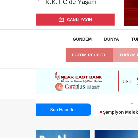
K.K.T.C de Yaşam
CANLI YAYIN
GÜNDEM
DÜNYA
TÜ
EĞİTİM REHBERİ
TURİZM 
Esendağlı:Adıya
Harmancı:Bugün 
Son Haberler:
Şampiyon Melekl