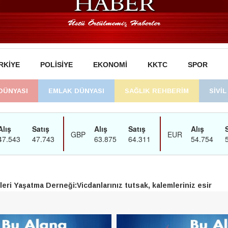
RKIYE
POLISIYE
EKONOMI
KKTC
SPOR
DÜNYASI
EMLAK DÜNYASI
SAĞLIK REHBERİM
SİVİ
man’daki süreç sona erdi, hukuk mücadelesi sürecek
dikene su verildi
eri Yaşatma Derneği:Vicdanlarınız tutsak, kalemleriniz esir