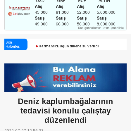
Esendağlı:Adıyaman’daki süreç sona erdi, hukuk
mücadelesi sürecek
Son
Haberler:
Harmancı:Bugün dikene su verildi
Şampiyon Melekleri Yaşatma
Derneği:Vicdanlarınız tutsak, kalemleriniz esir
Deniz kaplumbağalarının
tedavisi konulu çalıştay
düzenlendi
2022-07-27 12:56:33