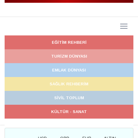
EĞİTİM REHBERİ
TURİZM DÜNYASI
EMLAK DÜNYASI
SAĞLIK REHBERİM
SİVİL TOPLUM
KÜLTÜR - SANAT