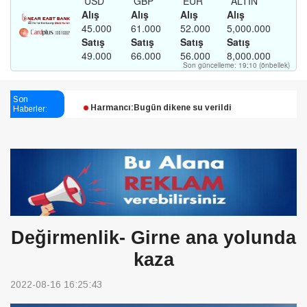
Esendağlı:Adıyaman’daki süreç sona erdi, hukuk
mücadelesi sürecek
Son
Haberler:
Harmancı:Bugün dikene su verildi
Şampiyon Melekleri Yaşatma
Derneği:Vicdanlarınız tutsak, kalemleriniz esir
Değirmenlik- Girne ana yolunda
kaza
2022-08-16 16:25:43