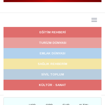
EĞİTİM REHBERİ
TURİZM DÜNYASI
EMLAK DÜNYASI
SAĞLIK REHBERİM
SİVİL TOPLUM
KÜLTÜR - SANAT