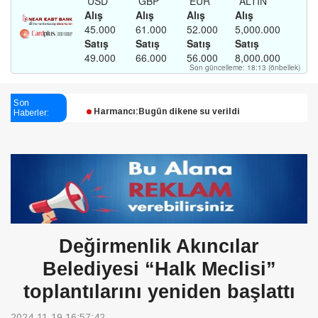
Esendağlı:Adıyaman’daki süreç sona erdi, hukuk
mücadelesi sürecek
Son
Haberler:
Harmancı:Bugün dikene su verildi
Şampiyon Melekleri Yaşatma
Derneği:Vicdanlarınız tutsak, kalemleriniz esir
Değirmenlik Akıncılar
Belediyesi “Halk Meclisi”
toplantılarını yeniden başlattı
2024-11-19 16:57:42