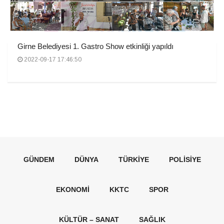
Girne Belediyesi 1. Gastro Show etkinliği yapıldı
2022-09-17 17:46:50
GÜNDEM
DÜNYA
TÜRKIYE
POLISIYE
EKONOMI
KKTC
SPOR
KÜLTÜR – SANAT
SAĞLIK