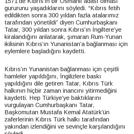
1571’de Kıbrıs’ın bir Osmanlı adası olması
gururunu yaşadıklarını söyledi. “Kıbrıs fetih
edildikten sonra 300 yıldan fazla atalarımız
tarafından yönetildi” diyen Cumhurbaşkanı
Tatar
, 300 yıldan sonra Kıbrıs’ın İngiltere’ye
kiralandığını anlatarak, şımaran Rum-Yunan
ikilisinin Kıbrıs’ın Yunanistan’a bağlanması için
eylemlere başladığını kaydetti.
Kıbrıs’ın Yunanistan bağlanması için çeşitli
hamleler yapıldığını, İngilizlere baskı
yapıldığını dile getiren
Tatar
, Kıbrıs Türk
halkının hiçbir zaman inancını yitirmediğini
kaydetti. Hep Türkiye’ye baktıklarını
vurgulayan Cumhurbaşkanı
Tatar
,
Başkomutan Mustafa Kemal Atatürk’ün
zaferlerinin Kıbrıs Türk halkı tarafından
yakından izlendiğini ve sevinçle karşılandığını
söyledi.