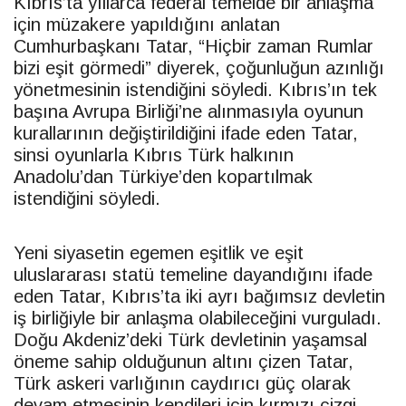
Kıbrıs’ta yıllarca federal temelde bir anlaşma
için müzakere yapıldığını anlatan
Cumhurbaşkanı
Tatar
, “Hiçbir zaman Rumlar
bizi eşit görmedi” diyerek, çoğunluğun azınlığı
yönetmesinin istendiğini söyledi. Kıbrıs’ın tek
başına Avrupa Birliği’ne alınmasıyla oyunun
kurallarının değiştirildiğini ifade eden
Tatar
,
sinsi oyunlarla Kıbrıs Türk halkının
Anadolu’dan Türkiye’den kopartılmak
istendiğini söyledi.
Yeni siyasetin egemen eşitlik ve eşit
uluslararası statü temeline dayandığını ifade
eden
Tatar
, Kıbrıs’ta iki ayrı bağımsız devletin
iş birliğiyle bir anlaşma olabileceğini vurguladı.
Doğu Akdeniz’deki Türk devletinin yaşamsal
öneme sahip olduğunun altını çizen
Tatar
,
Türk askeri varlığının caydırıcı güç olarak
devam etmesinin kendileri için kırmızı çizgi