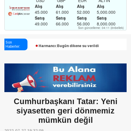
Esendağlı:Adıyaman’daki süreç sona erdi, hukuk
Son
mücadelesi sürecek
Haberler:
Harmancı:Bugün dikene su verildi
Şampiyon Melekleri Yaşatma
Derneği:Vicdanlarınız tutsak, kalemleriniz esir
Cumhurbaşkanı Tatar: Yeni
siyasetten geri dönmemiz
mümkün değil
2022-07-27 19:32:09