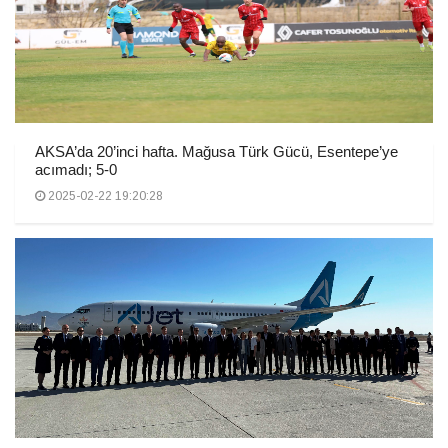
AKSA’da 20’inci hafta. Mağusa Türk Gücü, Esentepe’ye
acımadı; 5-0
2025-02-22 19:20:28