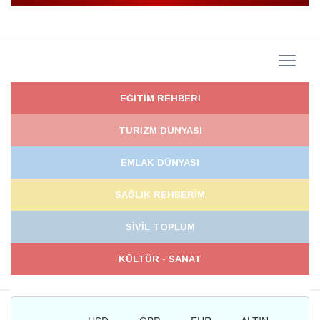
EĞİTİM REHBERİ
TURİZM DÜNYASI
EMLAK DÜNYASI
SAĞLIK REHBERİM
SİVİL TOPLUM
KÜLTÜR - SANAT