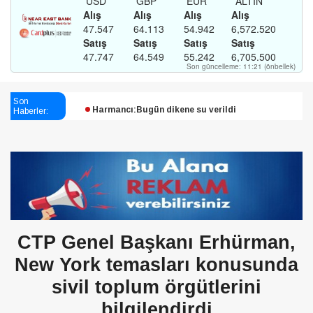
Esendağlı:Adıyaman’daki süreç sona erdi, hukuk
mücadelesi sürecek
Son
Haberler:
Harmancı:Bugün dikene su verildi
Şampiyon Melekleri Yaşatma
Derneği:Vicdanlarınız tutsak, kalemleriniz esir
CTP Genel Başkanı Erhürman,
New York temasları konusunda
sivil toplum örgütlerini
bilgilendirdi