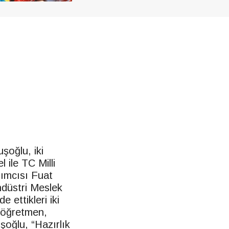
şoğlu, iki
 ile TC Milli
ımcısı Fuat
ndüstri Meslek
 ettikleri iki
m öğretmen,
uşoğlu, “Hazırlık