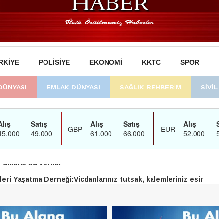
RKIYE
POLISIYE
EKONOMI
KKTC
SPOR
DÜNYASI
EMLAK DÜNYASI
SAĞLIK REHBERİM
SİVİ
man’daki süreç sona erdi, hukuk mücadelesi sürecek
dikene su verildi
eri Yaşatma Derneği:Vicdanlarınız tutsak, kalemleriniz esir