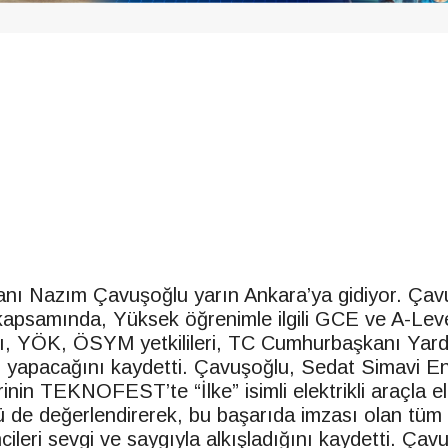
kanı Nazım Çavuşoğlu yarın Ankara’ya gidiyor. Çavu
 kapsamında, Yüksek öğrenimle ilgili GCE ve A-Level
ğı, YÖK, ÖSYM yetkilileri, TC Cumhurbaşkanı Yard
r yapacağını kaydetti. Çavuşoğlu, Sedat Simavi E
inin TEKNOFEST’te “İlke” isimli elektrikli araçla elde
ünü de değerlendirerek, bu başarıda imzası olan tü
cileri sevgi ve saygıyla alkışladığını kaydetti. Çav