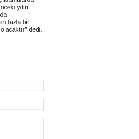
nceki yılın
nda
n fazla bir
 olacaktır” dedi.