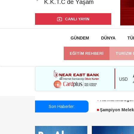
K.K.T.C de Yaşam
CANLI YAYIN
GÜNDEM
DÜNYA
TÜ
EĞİTİM REHBERİ
TURİZM 
Esendağlı:Adıya
Harmancı:Bugün 
Son Haberler:
Şampiyon Melekl