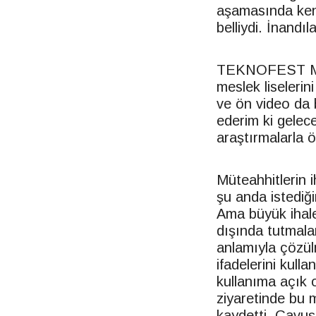
aşamasında kendi
belliydi. İnandıl
TEKNOFEST Mesle
meslek liselerini
ve ön video da 
ederim ki gelece
araştırmalarla 
Müteahhitlerin i
şu anda istediği
Ama büyük ihale
dışında tutmala
anlamıyla çözülm
ifadelerini kull
kullanıma açık o
ziyaretinde bu 
kaydetti. Çavuşo