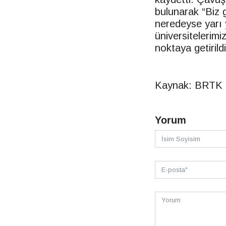
bulunarak “Biz g
neredeyse yarı 
üniversitelerimi
noktaya getirild
Kaynak: BRTK
Yorum