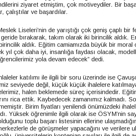
lerini ziyaret etmiştim, çok motiveydiler. Bir başa
ar, çalıştılar ve başardılar.
k Liseleri’nin de yarıştığı çok geniş çaplı bir f
 geride bırakarak, takım olarak iki birincilik aldık. 
birincilik aldık. Eğitim camiamızda büyük bir moral
k yıl çok daha iyi, insanlığa faydası olacak, modell
öğrencilerimiz yola devam edecek” dedi.
hlaleler katılımı ile ilgili bir soru üzerinde ise Çav
miz seviyede değil, küçük küçük ihalelere katılmaya
lerimiz, halen beklemede süreç içerisindedir. Eğiti
rını rica ettik. Kaybedecek zamanımız kalmadı. S
emiştir. Birim fiyatları yenilendi önümüzdeki ihalel
andı. Yüksek öğrenimle ilgili olarak ise ÖSYM’nin say
lduğunu toplu başarı listesinin ellerine ulaşmadığı
merkezlerle de görüşmeler yapacağını ve verilere ul
ğlu, üniversitelerin kontenjan sayıları ile ilgili de 