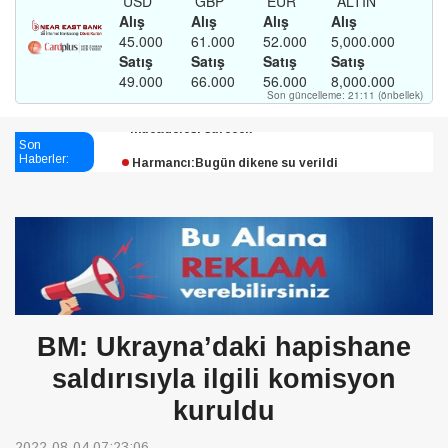
Esendağlı:Adıyaman’daki süreç sona erdi, hukuk
mücadelesi sürecek
Son
Harmancı:Bugün dikene su verildi
Haberler:
Şampiyon Melekleri Yaşatma
Derneği:Vicdanlarınız tutsak, kalemleriniz esir
BM: Ukrayna’daki hapishane
saldırısıyla ilgili komisyon
kuruldu
2022-08-04 07:23:06