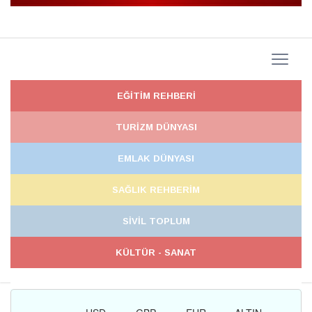
EĞİTİM REHBERİ
TURİZM DÜNYASI
EMLAK DÜNYASI
SAĞLIK REHBERİM
SİVİL TOPLUM
KÜLTÜR - SANAT