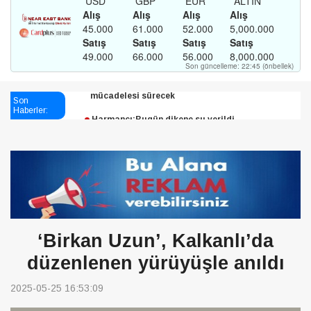
Esendağlı:Adıyaman’daki süreç sona erdi, hukuk
Son
Haberler:
mücadelesi sürecek
Harmancı:Bugün dikene su verildi
Şampiyon Melekleri Yaşatma
Derneği:Vicdanlarınız tutsak, kalemleriniz esir
‘Birkan Uzun’, Kalkanlı’da
düzenlenen yürüyüşle anıldı
2025-05-25 16:53:09