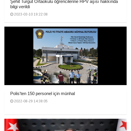
Şehit Turgut Ortaokulu öğrencilerine HPV aşısı hakkında
bilgi verildi
2023-03-10 19:22:08
Polis’ten 150 personel için münhal
2022-08-29 14:38:05