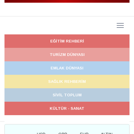
EĞİTİM REHBERİ
TURİZM DÜNYASI
EMLAK DÜNYASI
SAĞLIK REHBERİM
SİVİL TOPLUM
KÜLTÜR - SANAT