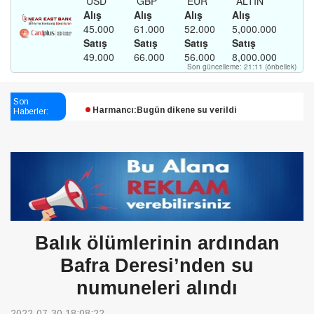
Esendağlı:Adıyaman’daki süreç sona erdi, hukuk
mücadelesi sürecek
Son
Haberler:
Harmancı:Bugün dikene su verildi
Şampiyon Melekleri Yaşatma
Derneği:Vicdanlarınız tutsak, kalemleriniz esir
Balık ölümlerinin ardından
Bafra Deresi’nden su
numuneleri alındı
2022-07-30 18:08:22