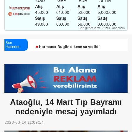
Esendağlı:Adıyaman’daki süreç sona erdi, hukuk
mücadelesi sürecek
Son
Harmancı:Bugün dikene su verildi
Haberler:
Şampiyon Melekleri Yaşatma
Derneği:Vicdanlarınız tutsak, kalemleriniz esir
Ataoğlu, 14 Mart Tıp Bayramı
nedeniyle mesaj yayımladı
2023-03-14 11:09:54