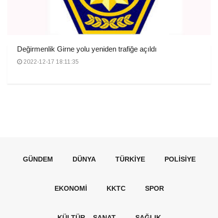
Değirmenlik Girne yolu yeniden trafiğe açıldı
2022-12-17 18:11:35
GÜNDEM
DÜNYA
TÜRKIYE
POLISIYE
EKONOMI
KKTC
SPOR
KÜLTÜR – SANAT
SAĞLIK