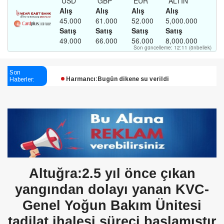
Esendağlı:Adıyaman’daki süreç sona erdi, hukuk
mücadelesi sürecek
Son
Haberler:
Harmancı:Bugün dikene su verildi
Şampiyon Melekleri Yaşatma
Derneği:Vicdanlarınız tutsak, kalemleriniz esir
Altuğra:2.5 yıl önce çıkan
yangından dolayı yanan KVC-
Genel Yoğun Bakım Ünitesi
tadilat ihalesi süreci başlamıştır