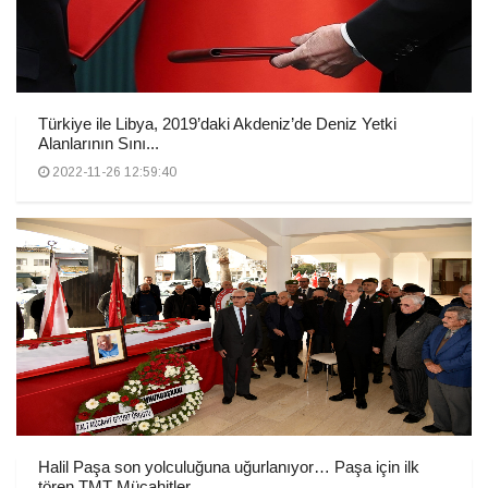
Türkiye ile Libya, 2019’daki Akdeniz’de Deniz Yetki
Alanlarının Sını...
2022-11-26 12:59:40
Halil Paşa son yolculuğuna uğurlanıyor… Paşa için ilk
tören TMT Mücahitler...