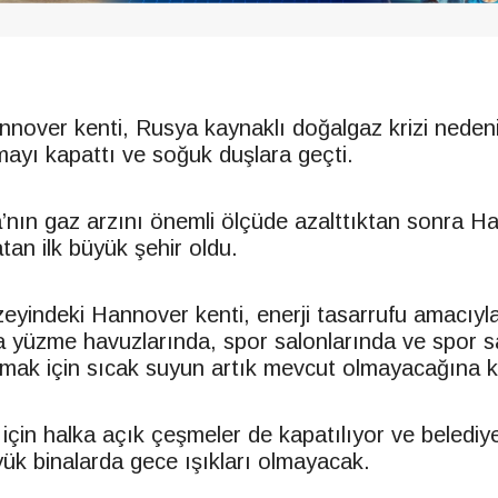
nover kenti, Rusya kaynaklı doğalgaz krizi neden
tmayı kapattı ve soğuk duşlara geçti.
nın gaz arzını önemli ölçüde azalttıktan sonra H
tan ilk büyük şehir oldu.
eyindeki Hannover kenti, enerji tasarrufu amacıy
a yüzme havuzlarında, spor salonlarında ve spor s
amak için sıcak suyun artık mevcut olmayacağına k
 için halka açık çeşmeler de kapatılıyor ve belediy
yük binalarda gece ışıkları olmayacak.