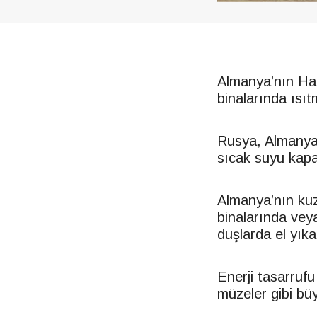
Almanya’nın Han
binalarında ısı
Rusya, Almanya’
sıcak suyu kapa
Almanya’nın kuz
binalarında vey
duşlarda el yık
Enerji tasarrufu
müzeler gibi bü