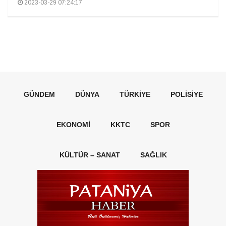
2023-03-29 07:24:17
GÜNDEM
DÜNYA
TÜRKIYE
POLISIYE
EKONOMI
KKTC
SPOR
KÜLTÜR – SANAT
SAĞLIK