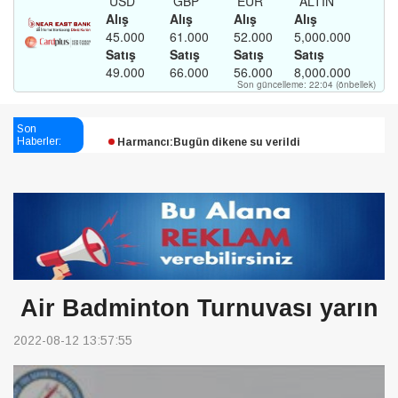
Esendağlı:Adıyaman’daki süreç sona erdi, hukuk
mücadelesi sürecek
Son
Harmancı:Bugün dikene su verildi
Haberler:
Şampiyon Melekleri Yaşatma
Derneği:Vicdanlarınız tutsak, kalemleriniz esir
Air Badminton Turnuvası yarın
2022-08-12 13:57:55