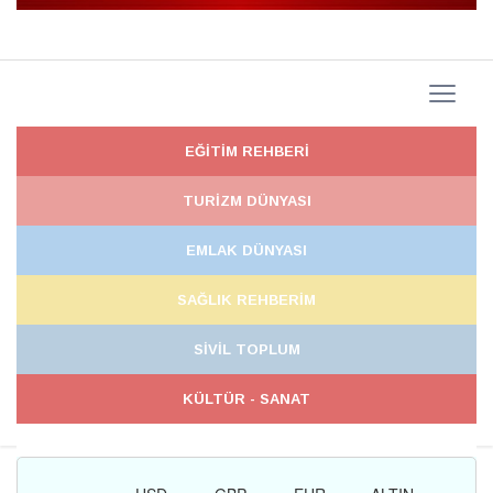
EĞİTİM REHBERİ
TURİZM DÜNYASI
EMLAK DÜNYASI
SAĞLIK REHBERİM
SİVİL TOPLUM
KÜLTÜR - SANAT