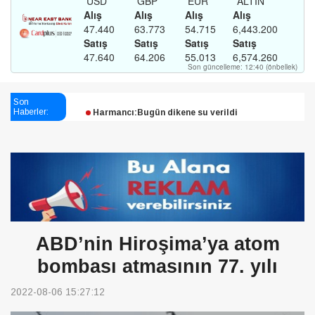
Esendağlı:Adıyaman’daki süreç sona erdi, hukuk
mücadelesi sürecek
Son
Harmancı:Bugün dikene su verildi
Haberler:
Şampiyon Melekleri Yaşatma
Derneği:Vicdanlarınız tutsak, kalemleriniz esir
ABD’nin Hiroşima’ya atom
bombası atmasının 77. yılı
2022-08-06 15:27:12