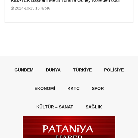
KIBATEK Başkanı Metin Turan’a Güney Kore’den ödül
2024-10-15 16:47:46
GÜNDEM
DÜNYA
TÜRKIYE
POLISIYE
EKONOMI
KKTC
SPOR
KÜLTÜR – SANAT
SAĞLIK