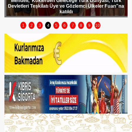
Raskolnikov oyununun gösterimleri devam ediyor
1
2
3
4
5
6
7
8
9
10