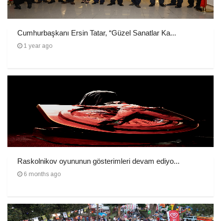
Cumhurbaşkanı Ersin Tatar, “Güzel Sanatlar Ka...
1 year ago
Raskolnikov oyununun gösterimleri devam ediyo...
6 months ago