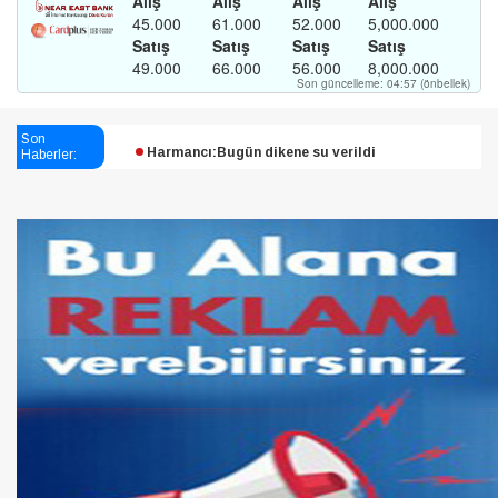
Esendağlı:Adıyaman’daki süreç sona erdi, hukuk
Son
Haberler:
mücadelesi sürecek
Harmancı:Bugün dikene su verildi
Şampiyon Melekleri Yaşatma
Derneği:Vicdanlarınız tutsak, kalemleriniz esir