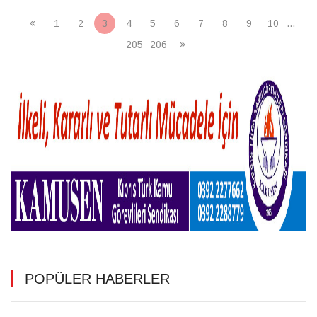
1
2
3
4
5
6
7
8
9
10
...
205
206
POPÜLER HABERLER