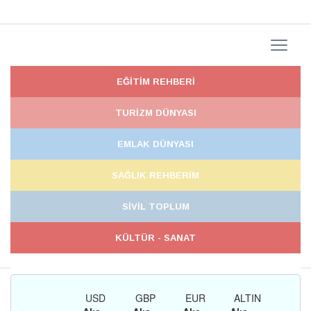
EĞİTİM REHBERİ
TURİZM DÜNYASI
EMLAK DÜNYASI
SAĞLIK REHBERİM
SİVİL TOPLUM
KÜLTÜR - SANAT