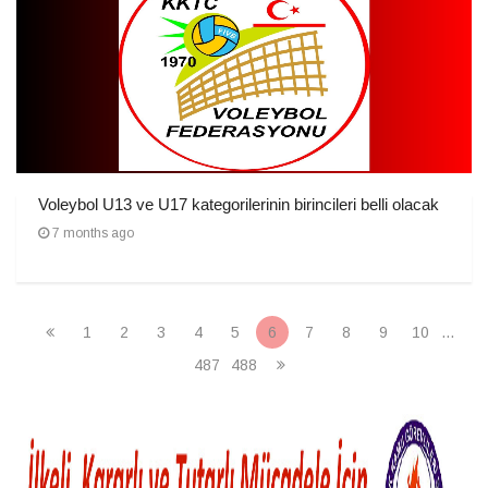
Voleybol U13 ve U17 kategorilerinin birincileri belli olacak
7 months ago
1
2
3
4
5
6
7
8
9
10
...
487
488