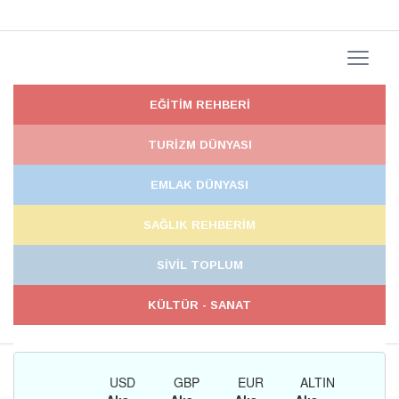
EĞİTİM REHBERİ
TURİZM DÜNYASI
EMLAK DÜNYASI
SAĞLIK REHBERİM
SİVİL TOPLUM
KÜLTÜR - SANAT