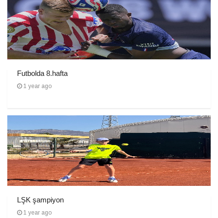
Futbolda 8.hafta
1 year ago
LŞK şampiyon
1 year ago