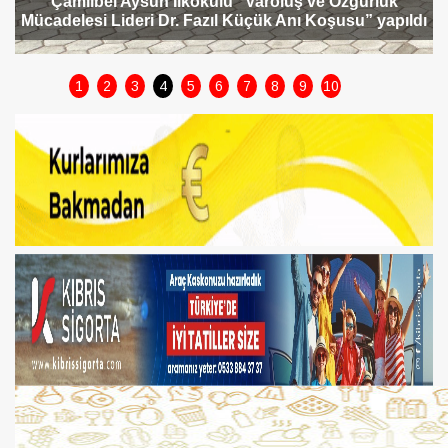
Çamlıbel Aysun İlkokulu “Varoluş ve Özgürlük
Mücadelesi Lideri Dr. Fazıl Küçük Anı Koşusu” yapıldı
1
2
3
4
5
6
7
8
9
10