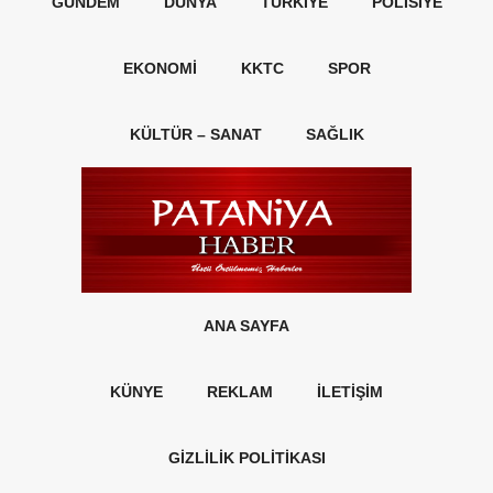
GÜNDEM
DÜNYA
TÜRKIYE
POLISIYE
EKONOMI
KKTC
SPOR
KÜLTÜR – SANAT
SAĞLIK
ANA SAYFA
KÜNYE
REKLAM
İLETİŞİM
GİZLİLİK POLİTİKASI