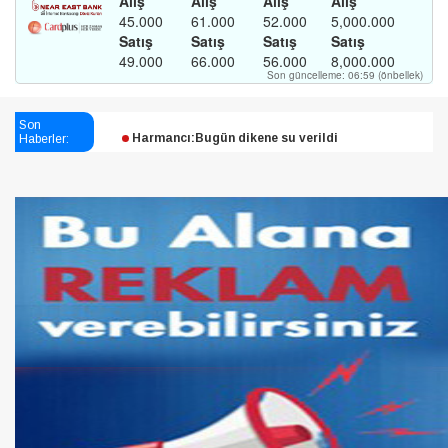
Esendağlı:Adıyaman’daki süreç sona erdi, hukuk
Son
mücadelesi sürecek
Haberler:
Harmancı:Bugün dikene su verildi
Şampiyon Melekleri Yaşatma
Derneği:Vicdanlarınız tutsak, kalemleriniz esir