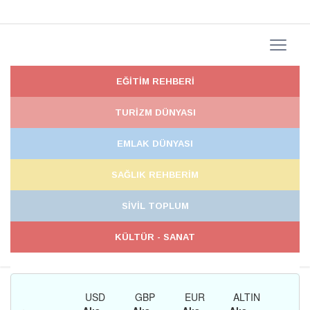
EĞİTİM REHBERİ
TURİZM DÜNYASI
EMLAK DÜNYASI
SAĞLIK REHBERİM
SİVİL TOPLUM
KÜLTÜR - SANAT