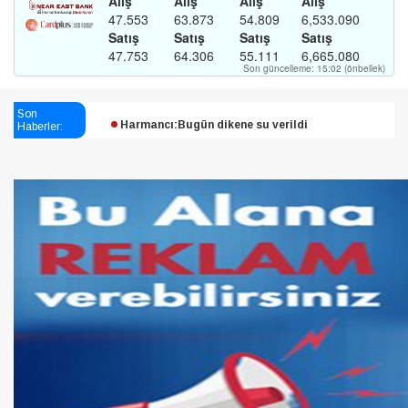
Esendağlı:Adıyaman’daki süreç sona erdi, hukuk
Son
Haberler:
mücadelesi sürecek
Harmancı:Bugün dikene su verildi
Şampiyon Melekleri Yaşatma
Derneği:Vicdanlarınız tutsak, kalemleriniz esir