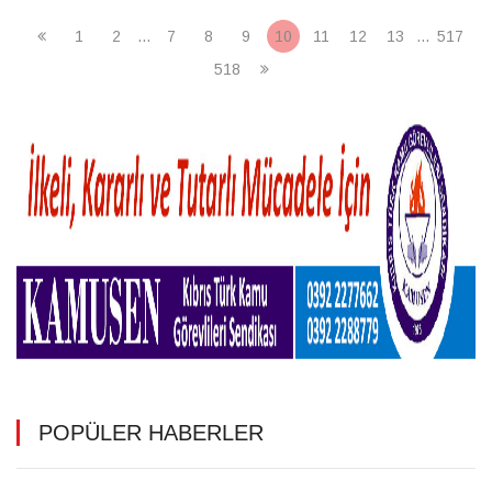
1
2
...
7
8
9
10
11
12
13
...
517
518
POPÜLER HABERLER