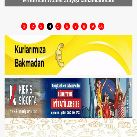
Başbakan Üstel: İsias davası bizim için bitmemiştir
1
2
3
4
5
6
7
8
9
10