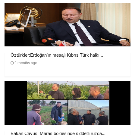
Öztürkler:Erdoğan’ın mesajı Kıbrıs Türk halkı...
9 months ago
Bakan Çavuş, Maraş bölgesinde şiddetli rüzga...