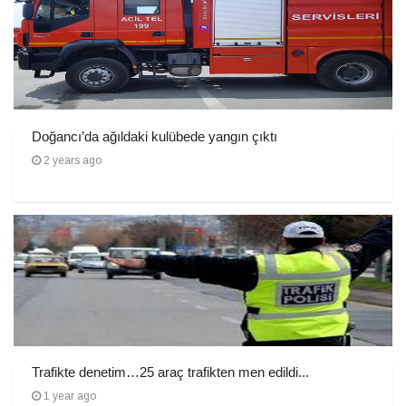
Doğancı’da ağıldaki kulübede yangın çıktı
2 years ago
Trafikte denetim…25 araç trafikten men edildi...
1 year ago