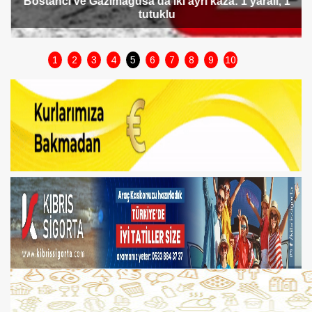
Bostancı ve Gazimağusa’da iki ayrı kaza: 1 yaralı, 1
tutuklu
1
2
3
4
5
6
7
8
9
10