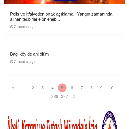
Polis ve İtfaiyeden ortak açıklama: “Yangın zamanında
alınan tedbirlerle önleneb...
7 months ago
Bağlıköy’de ani ölüm
7 months ago
1
2
3
4
5
6
7
8
9
10
...
386
387