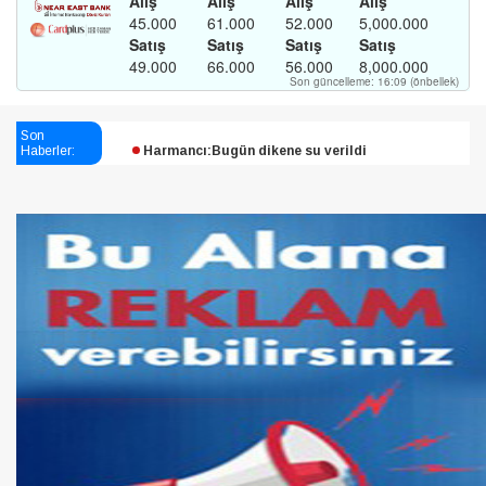
Esendağlı:Adıyaman’daki süreç sona erdi, hukuk
Son
Haberler:
mücadelesi sürecek
Harmancı:Bugün dikene su verildi
Şampiyon Melekleri Yaşatma
Derneği:Vicdanlarınız tutsak, kalemleriniz esir