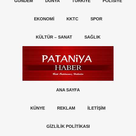
GÜNDEM
DÜNYA
TÜRKIYE
POLISIYE
EKONOMI
KKTC
SPOR
KÜLTÜR – SANAT
SAĞLIK
ANA SAYFA
KÜNYE
REKLAM
İLETİŞİM
GİZLİLİK POLİTİKASI