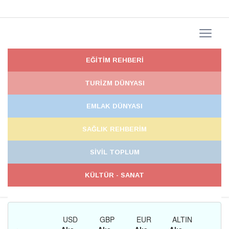
EĞİTİM REHBERİ
TURİZM DÜNYASI
EMLAK DÜNYASI
SAĞLIK REHBERİM
SİVİL TOPLUM
KÜLTÜR - SANAT