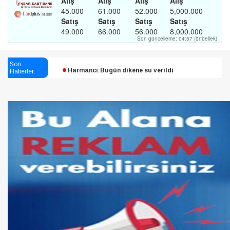
Esendağlı:Adıyaman’daki süreç sona erdi, hukuk
Son
mücadelesi sürecek
Haberler:
Harmancı:Bugün dikene su verildi
Şampiyon Melekleri Yaşatma
Derneği:Vicdanlarınız tutsak, kalemleriniz esir