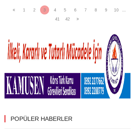
1
2
3
4
5
6
7
8
9
10
...
41
42
POPÜLER HABERLER