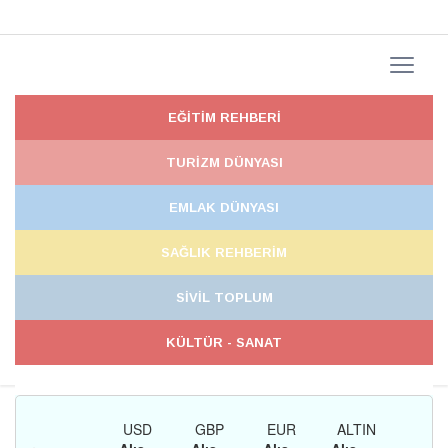
EĞİTİM REHBERİ
TURİZM DÜNYASI
EMLAK DÜNYASI
SAĞLIK REHBERİM
SİVİL TOPLUM
KÜLTÜR - SANAT