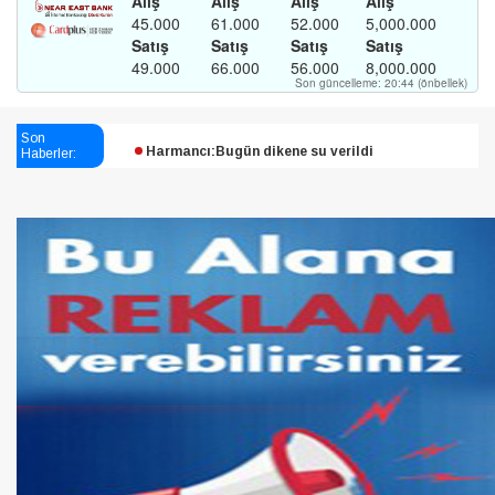
Esendağlı:Adıyaman’daki süreç sona erdi, hukuk
Son
Haberler:
mücadelesi sürecek
Harmancı:Bugün dikene su verildi
Şampiyon Melekleri Yaşatma
Derneği:Vicdanlarınız tutsak, kalemleriniz esir